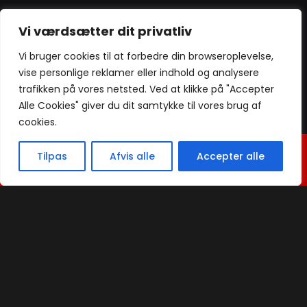
Vi værdsætter dit privatliv
Vi bruger cookies til at forbedre din browseroplevelse,
Praktisk
vise personlige reklamer eller indhold og analysere
trafikken på vores netsted. Ved at klikke på "Accepter
Menu
Alle Cookies" giver du dit samtykke til vores brug af
Bord booking
cookies.
Takeaway
Kontakt
Vi holder ferielukket fra den 19. juli. til
Tilpas
Afvis alle
Accepter alle
Handelsbetingelser
08. Aug.
Privatlivspolitik & Cookies
Smileyrapport
Sezer Restaurant @ 2024 | Powered by
NemBestil ApS