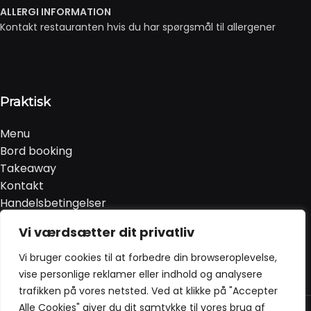
ALLERGI INFORMATION
Kontakt restauranten hvis du har spørgsmål til allergener
Praktisk
Menu
Bord booking
Takeaway
Kontakt
Handelsbetingelser
Privatlivspolitik & Cookies
Vi værdsætter dit privatliv
Smileyrapport
Vi bruger cookies til at forbedre din browseroplevelse,
vise personlige reklamer eller indhold og analysere
trafikken på vores netsted. Ved at klikke på "Accepter
Sezer Restaurant @ 2024 | Powered by
NemBestil ApS
Alle Cookies" giver du dit samtykke til vores brug af