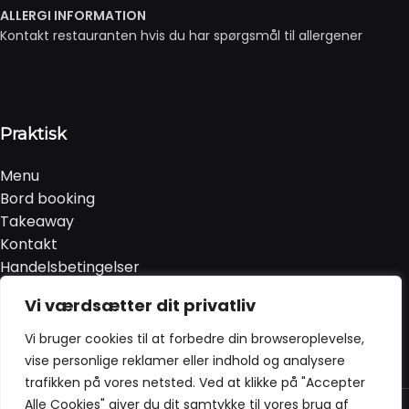
ALLERGI INFORMATION
Kontakt restauranten hvis du har spørgsmål til allergener
Praktisk
Menu
Bord booking
Takeaway
Kontakt
Handelsbetingelser
Privatlivspolitik & Cookies
Vi værdsætter dit privatliv
Smileyrapport
Vi bruger cookies til at forbedre din browseroplevelse,
vise personlige reklamer eller indhold og analysere
trafikken på vores netsted. Ved at klikke på "Accepter
Sezer Restaurant @ 2024 | Powered by
NemBestil ApS
Alle Cookies" giver du dit samtykke til vores brug af