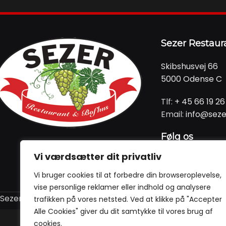
Sezer Restaur
Skibshusvej 66
5000 Odense C
Tlf:
+ 45 66 19 26
Email:
info@seze
Følg os
Vi værdsætter dit privatliv
Vi bruger cookies til at forbedre din browseroplevelse,
vise personlige reklamer eller indhold og analysere
Sezer Restaurant @ 2024 | Powered by
NemBestil ApS
trafikken på vores netsted. Ved at klikke på "Accepter
Alle Cookies" giver du dit samtykke til vores brug af
cookies.