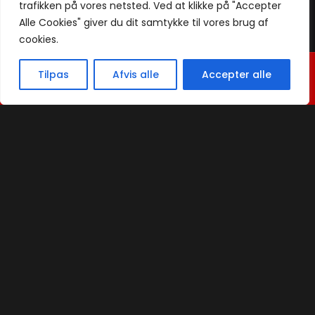
trafikken på vores netsted. Ved at klikke på "Accepter
Alle Cookies" giver du dit samtykke til vores brug af
cookies.
Vi holder ferielukket fra den 19. juli. til
Praktisk
Tilpas
Afvis alle
Accepter alle
08. Aug.
Menu
Bord booking
Takeaway
Kontakt
Handelsbetingelser
Privatlivspolitik & Cookies
Smileyrapport
Sezer Restaurant @ 2024 | Powered by
NemBestil ApS