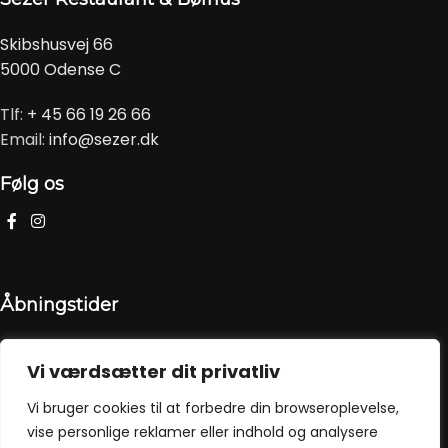
Skibshusvej 66
5000 Odense C
Tlf:
+ 45 66 19 26 66
Email:
info@sezer.dk
Følg os
Åbningstider
Søn-Tors: 15:00-21:30
Vi værdsætter dit privatliv
Fre-Lør: 15:00-22:00
Vi bruger cookies til at forbedre din browseroplevelse,
ALLERGI INFORMATION
vise personlige reklamer eller indhold og analysere
Kontakt restauranten hvis du har spørgsmål til allergener