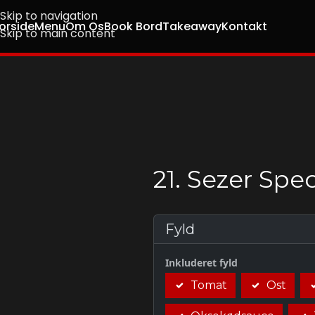
Skip to navigation
orside
Menu
Om Os
Book Bord
Takeaway
Kontakt
Skip to main content
21. Sezer Spec