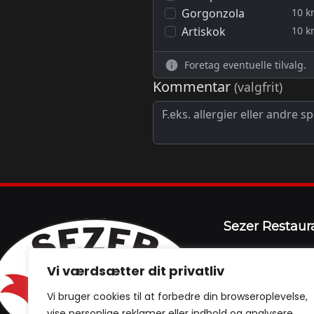
Sezer Restaur
Skibshusvej 66
Vi værdsætter dit privatliv
5000 Odense C
Vi bruger cookies til at forbedre din browseroplevelse,
Tlf:
+ 45 66 19 26
vise personlige reklamer eller indhold og analysere